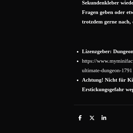
Sekundenkleber wiede
Fragen geben oder etw
trotzdem gerne nach, 
Lizenzgeber: Dungeon
https://www.myminifact
ultimate-dungeon-1791
Achtung! Nicht für Ki
Erstickungsgefahr weg
T
T
T
e
e
e
i
i
i