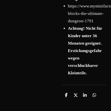
https://www.myminifact
blocks-the-ultimate-
dungeon-1791
Achtung! Nicht für
Kinder unter 36
Monaten geeignet.
Erstickungsgefahr
wegen
verschluckbarer
Kleinteile.
T
T
T
T
e
e
e
e
i
i
i
i
l
l
l
l