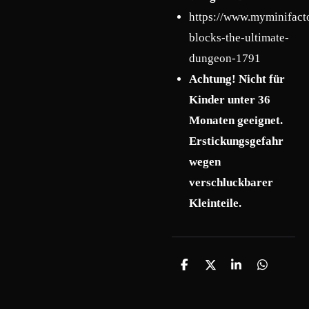
https://www.myminifact
blocks-the-ultimate-
dungeon-1791
Achtung! Nicht für
Kinder unter 36
Monaten geeignet.
Erstickungsgefahr
wegen
verschluckbarer
Kleinteile.
T
T
T
T
e
e
e
e
i
i
i
i
l
l
l
l