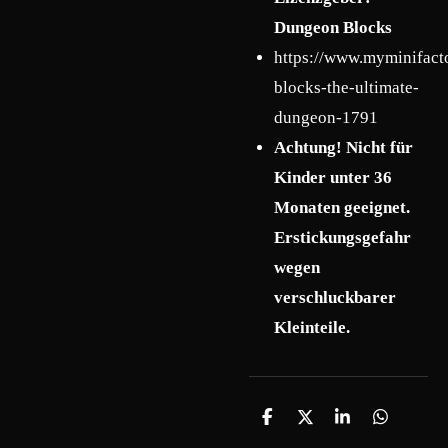
Dungeon Blocks
https://www.myminifact
blocks-the-ultimate-
dungeon-1791
Achtung! Nicht für
Kinder unter 36
Monaten geeignet.
Erstickungsgefahr
wegen
verschluckbarer
Kleinteile.
T
T
T
T
e
e
e
e