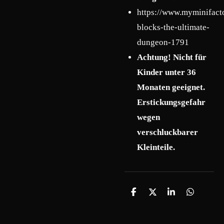
https://www.myminifact
blocks-the-ultimate-
dungeon-1791
Achtung! Nicht für
Kinder unter 36
Monaten geeignet.
Erstickungsgefahr
wegen
verschluckbarer
Kleinteile.
T
T
T
T
e
e
e
e
i
i
i
i
l
l
l
l