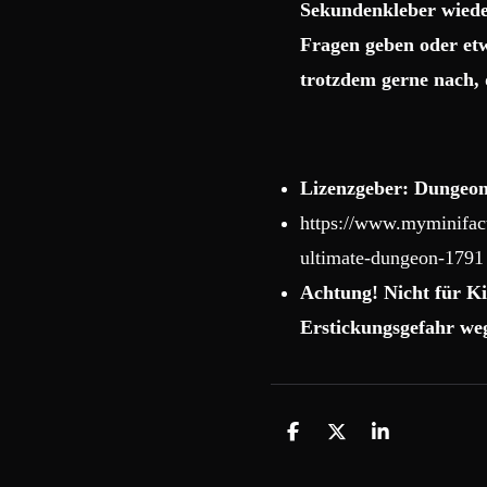
Sekundenkleber wiede
Fragen geben oder etw
trotzdem gerne nach, 
Lizenzgeber: Dungeon
https://www.myminifact
ultimate-dungeon-1791
Achtung! Nicht für Ki
Erstickungsgefahr weg
T
T
T
e
e
e
i
i
i