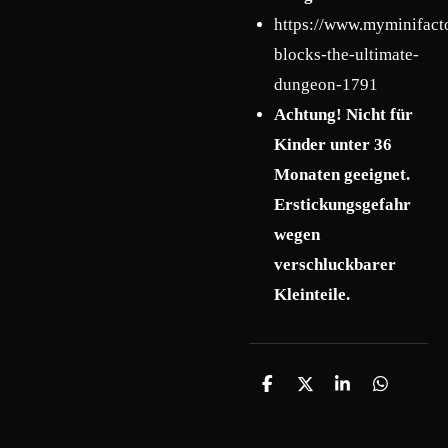
https://www.myminifact
blocks-the-ultimate-
dungeon-1791
Achtung! Nicht für
Kinder unter 36
Monaten geeignet.
Erstickungsgefahr
wegen
verschluckbarer
Kleinteile.
T
T
T
T
e
e
e
e
i
i
i
i
l
l
l
l