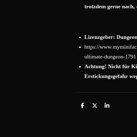
trotzdem gerne nach, 
Lizenzgeber: Dungeon
https://www.myminifact
ultimate-dungeon-1791
Achtung! Nicht für Ki
Erstickungsgefahr weg
T
T
T
e
e
e
i
i
i
l
l
l
e
e
e
n
n
n