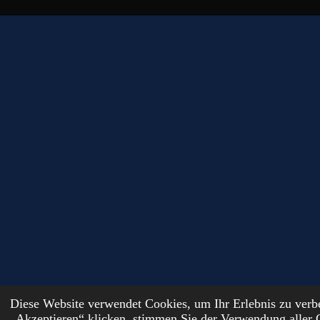
Diese Website verwendet Cookies, um Ihr Erlebnis zu ver
© 2024 - 2026 DutchFantasyForge
„Akzeptieren“ klicken, stimmen Sie der Verwendung aller 