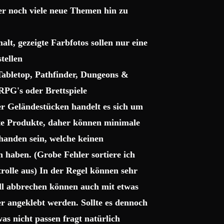
ter noch viele neue Themen hin zu
lt, gezeigte Farbfotos sollen nur eine
tellen
 Tabletop, Pathfinder, Dungeons &
RPG's oder Brettspiele
r Geländestücken handelt es sich um
gte Produkte, daher können minimale
handen sein, welche keinen
haben. (Grobe Fehler sortiere ich
trolle aus) In der Regel können sehr
uell abbrechen können auch mit etwas
r angeklebt werden. Sollte es dennoch
as nicht passen fragt natürlich