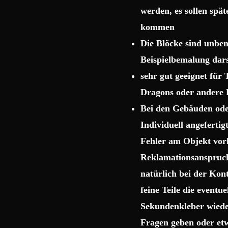
werden, es sollen spä
kommen
Die Blöcke sind unbema
Beispielbemalung dars
sehr gut geeignet für
Dragons oder andere 
Bei den Gebäuden ode
Individuell angeferti
Fehler am Objekt vor
Reklamationsanspruch 
natürlich bei der Kon
feine Teile die event
Sekundenkleber wiede
Fragen geben oder etw