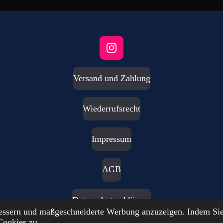
I
n
s
Versand und Zahlung
t
a
g
Wiederrufsrecht
r
a
m
Impressum
AGB
Datenschutzerklärung
bessern und maßgeschneiderte Werbung anzuzeigen. Indem Sie
Cookies zu.