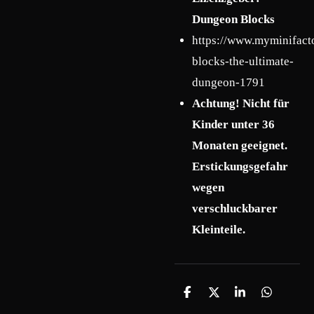
Dungeon Blocks
https://www.myminifact
blocks-the-ultimate-
dungeon-1791
Achtung! Nicht für
Kinder unter 36
Monaten geeignet.
Erstickungsgefahr
wegen
verschluckbarer
Kleinteile.
T
T
T
T
e
e
e
e