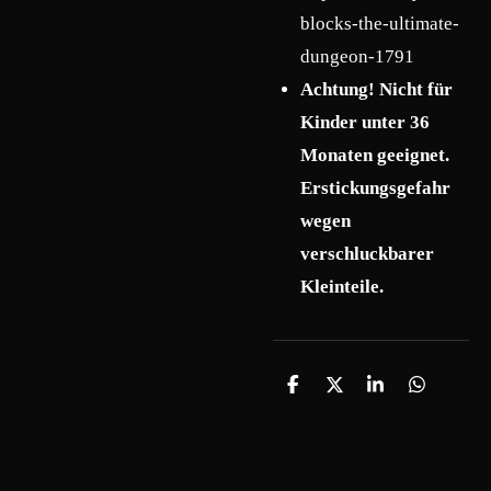
blocks-the-ultimate-
dungeon-1791
Achtung! Nicht für
Kinder unter 36
Monaten geeignet.
Erstickungsgefahr
wegen
verschluckbarer
Kleinteile.
T
T
T
T
e
e
e
e
i
i
i
i
l
l
l
l
e
e
e
e
n
n
n
n