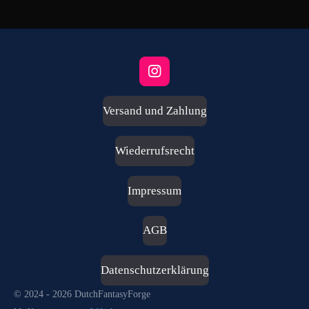
I
n
s
Versand und Zahlung
t
a
g
Wiederrufsrecht
r
a
m
Impressum
AGB
Datenschutzerklärung
© 2024 - 2026 DutchFantasyForge