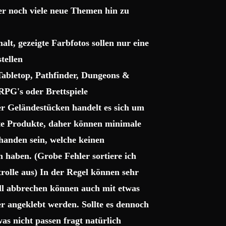
ter noch viele neue Themen hin zu
lt, gezeigte Farbfotos sollen nur eine
tellen
 Tabletop, Pathfinder, Dungeons &
RPG's oder Brettspiele
r Geländestücken handelt es sich um
gte Produkte, daher können minimale
handen sein, welche keinen
haben. (Grobe Fehler sortiere ich
trolle aus) In der Regel können sehr
uell abbrechen können auch mit etwas
r angeklebt werden. Sollte es dennoch
as nicht passen fragt natürlich