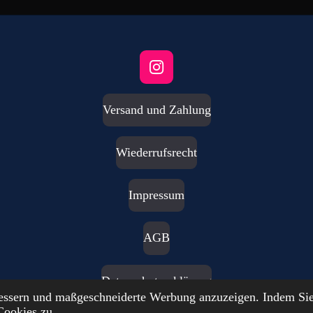
I
n
s
Versand und Zahlung
t
a
g
Wiederrufsrecht
r
a
m
Impressum
AGB
Datenschutzerklärung
bessern und maßgeschneiderte Werbung anzuzeigen. Indem Sie
Cookies zu.