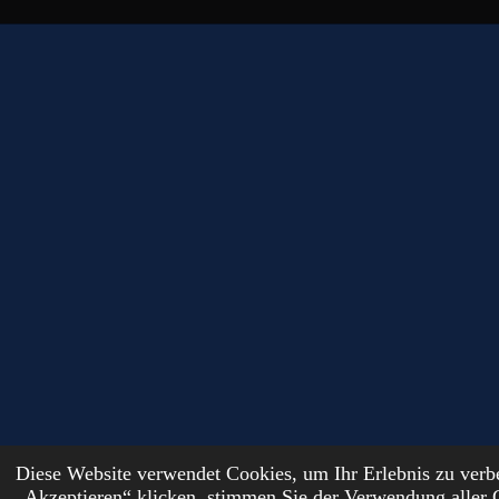
Diese Website verwendet Cookies, um Ihr Erlebnis zu ver
© 2024 - 2026 DutchFantasyForge
„Akzeptieren“ klicken, stimmen Sie der Verwendung aller 