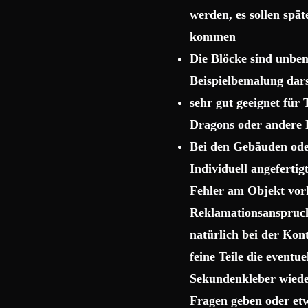
werden, es sollen spä
kommen
Die Blöcke sind unbema
Beispielbemalung dars
sehr gut geeignet für
Dragons oder andere 
Bei den Gebäuden ode
Individuell angeferti
Fehler am Objekt vor
Reklamationsanspruch 
natürlich bei der Kon
feine Teile die event
Sekundenkleber wiede
Fragen geben oder etw