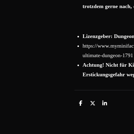
trotzdem gerne nach, 
Lizenzgeber: Dungeon
https://www.myminifact
ultimate-dungeon-1791
Achtung! Nicht für Ki
Erstickungsgefahr weg
T
T
T
e
e
e
i
i
i
l
l
l
e
e
e
n
n
n