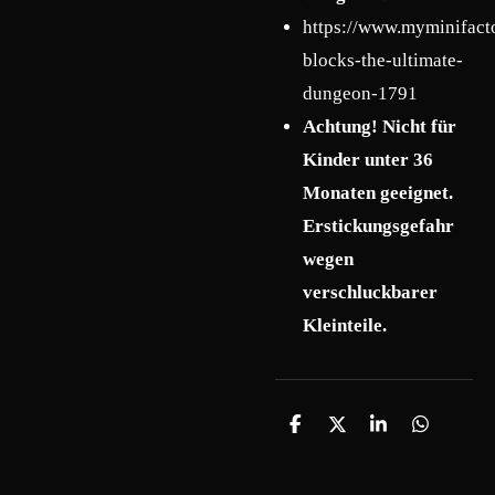
https://www.myminifact
blocks-the-ultimate-
dungeon-1791
Achtung! Nicht für
Kinder unter 36
Monaten geeignet.
Erstickungsgefahr
wegen
verschluckbarer
Kleinteile.
T
T
T
T
e
e
e
e
i
i
i
i
l
l
l
l