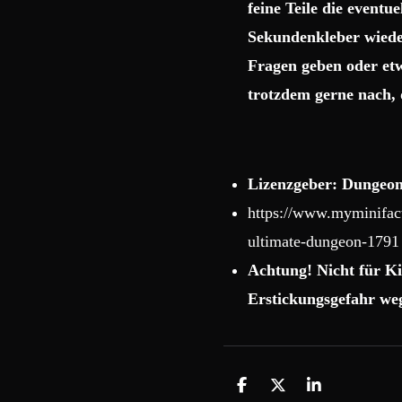
feine Teile die event
Sekundenkleber wiede
Fragen geben oder etw
trotzdem gerne nach, 
Lizenzgeber: Dungeon
https://www.myminifact
ultimate-dungeon-1791
Achtung! Nicht für Ki
Erstickungsgefahr weg
T
T
T