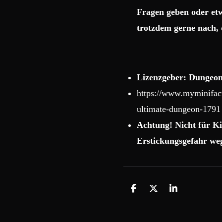
Fragen geben oder etw
trotzdem gerne nach, 
Lizenzgeber: Dungeon
https://www.myminifact
ultimate-dungeon-1791
Achtung! Nicht für Ki
Erstickungsgefahr weg
T
T
T
e
e
e
i
i
i
l
l
l