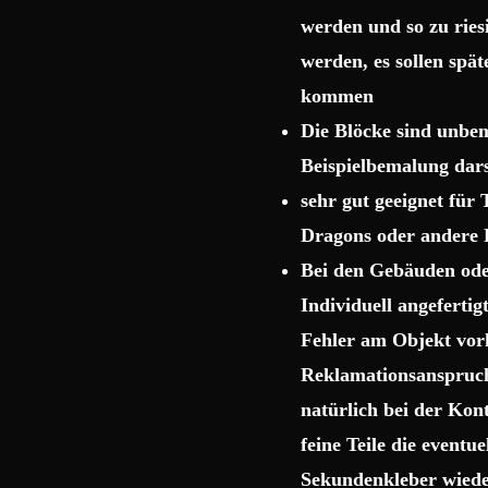
werden und so zu rie
werden, es sollen spä
kommen
Die Blöcke sind unbema
Beispielbemalung dars
sehr gut geeignet für
Dragons oder andere 
Bei den Gebäuden ode
Individuell angeferti
Fehler am Objekt vor
Reklamationsanspruch 
natürlich bei der Kon
feine Teile die event
Sekundenkleber wiede