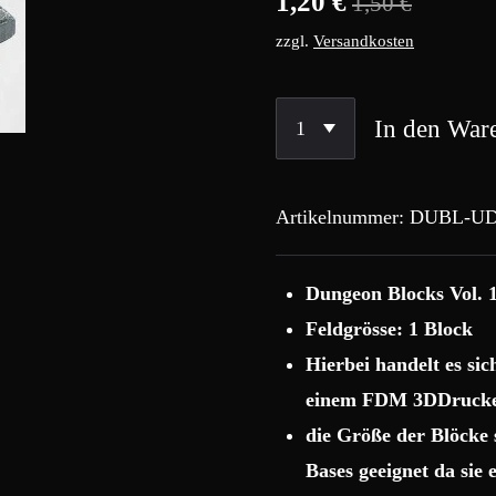
1,20 €
1,50 €
zzgl.
Versandkosten
In den War
Artikelnummer:
DUBL-UD
Dungeon Blocks Vol. 
Feldgrösse: 1 Block
Hierbei handelt es si
einem FDM 3DDrucke
die Größe der Blöcke
Bases geeignet da sie