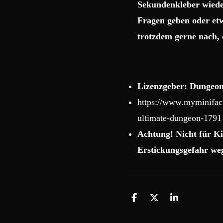
Sekundenkleber wiede
Fragen geben oder etw
trotzdem gerne nach, 
Lizenzgeber: Dungeon
https://www.myminifact
ultimate-dungeon-1791
Achtung! Nicht für Ki
Erstickungsgefahr weg
T
T
T
e
e
e
i
i
i