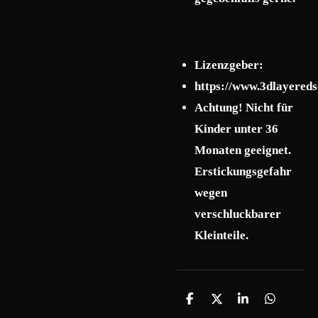
Lizenzgeber:
https://www.3dlayered
Achtung! Nicht für
Kinder unter 36
Monaten geeignet.
Erstickungsgefahr
wegen
verschluckbarer
Kleinteile.
T
T
T
T
e
e
e
e