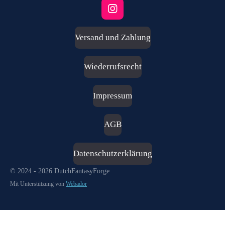
I
n
s
Versand und Zahlung
t
a
g
Wiederrufsrecht
r
a
m
Impressum
AGB
Datenschutzerklärung
© 2024 - 2026 DutchFantasyForge
Mit Unterstützung von
Webador